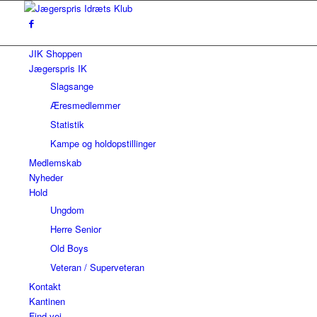
JIK Shoppen
Jægerspris IK
Slagsange
Æresmedlemmer
Statistik
Kampe og holdopstillinger
Medlemskab
Nyheder
Hold
Ungdom
Herre Senior
Old Boys
Veteran / Superveteran
Kontakt
Kantinen
Find vej